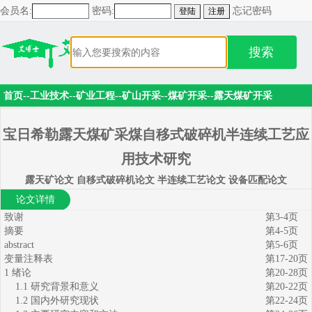
会员名:
密码:
忘记密码
搜索
首页
--
工业技术
--
矿业工程
--
矿山开采
--
煤矿开采
--
露天煤矿开采
宝日希勒露天煤矿采煤自移式破碎机半连续工艺应
用技术研究
露天矿论文 自移式破碎机论文 半连续工艺论文 设备匹配论文
论文详情
致谢
第3-4页
摘要
第4-5页
abstract
第5-6页
变量注释表
第17-20页
1 绪论
第20-28页
1.1 研究背景和意义
第20-22页
1.2 国内外研究现状
第22-24页