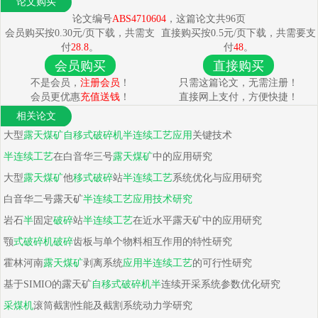
论文购买
论文编号
ABS4710604
，这篇论文共96页
会员购买按0.30元/页下载，共需支
直接购买按0.5元/页下载，共需要支
付
28.8
。
付
48
。
会员购买
直接购买
不是会员，
注册会员
！
只需这篇论文，无需注册！
会员更优惠
充值送钱
！
直接网上支付，方便快捷！
相关论文
大型
露天煤矿
自
移
式
破碎
机
半
连续工艺
应用
关键技术
半
连续工艺
在白音华三号
露天煤矿
中的应用研究
大型
露天煤矿
他
移
式
破碎
站
半
连续工艺
系统优化与应用研究
白音华二号露天矿
半
连续工艺
应用
技术研究
岩石
半
固定
破碎
站
半
连续工艺
在近水平露天矿中的应用研究
颚
式
破碎
机
破碎
齿板与单个物料相互作用的特性研究
霍林河南
露天煤矿
剥离系统
应用
半
连续工艺
的可行性研究
基于SIMIO的露天矿
自
移
式
破碎
机
半
连续开采系统参数优化研究
采煤
机
滚筒截割性能及截割系统动力学研究