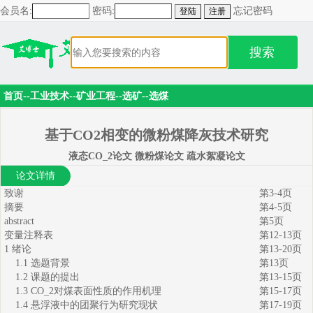
会员名:
密码:
忘记密码
搜索
首页
--
工业技术
--
矿业工程
--
选矿
--
选煤
基于CO2相变的微粉煤降灰技术研究
液态CO_2论文 微粉煤论文 疏水絮凝论文
论文详情
致谢
第3-4页
摘要
第4-5页
abstract
第5页
变量注释表
第12-13页
1 绪论
第13-20页
1.1 选题背景
第13页
1.2 课题的提出
第13-15页
1.3 CO_2对煤表面性质的作用机理
第15-17页
1.4 悬浮液中的团聚行为研究现状
第17-19页