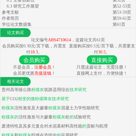
6.2 主要创新点
第52页
6.3 研究工作展望
第52-53页
参考文献
第53-59页
作者简历
第59-61页
学位论文数据集
第61页
论文购买
论文编号
ABS4710614
，这篇论文共61页
会员购买按0.30元/页下载，共需支
直接购买按0.5元/页下载，共需要支
付
18.3
。
付
30.5
。
会员购买
直接购买
不是会员，
注册会员
！
只需这篇论文，无需注册！
会员更优惠
充值送钱
！
直接网上支付，方便快捷！
相关论文
贵州高等级公路
粉煤
灰
筑路适用综合
技术研究
基于
CO2
相变
的
微
粉煤
降
灰
技术研究
粉煤
灰
活性激发及大掺量
粉煤
灰
混凝土力学性能研究
粉煤
灰
的
活性激发与大掺量
粉煤
灰
砼
的
试验研究
废渣特性及其多元复合对水泥基材料高性能
的
贡献与机理
粉煤
灰
和
粉煤
灰
纤维在造纸中
的
应用研究