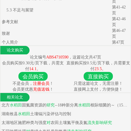
页
第41-42
5.3 不足与展望
页
第42-46
参考文献
页
第46-47
致谢
页
个人简介
第47页
论文购买
论文编号
ABS4710590
，这篇论文共47页
会员购买按0.30元/页下载，共需支
直接购买按0.5元/页下载，共需要支
付
14.1
。
付
23.5
。
会员购买
直接购买
不是会员，
注册会员
！
只需这篇论文，无需注册！
会员更优惠
充值送钱
！
直接网上支付，方便快捷！
相关论文
北方
水稻田
固氮菌资源的
研究
--18种新分离
水稻田
根际细菌的～（15）N固定能力，nif基因鉴定及混合
湖南攸县
水稻田
土壤镉污染评估与控制
太湖地区施肥种类与强度
对
农田土壤氮平衡及氮
流失
影响
研究