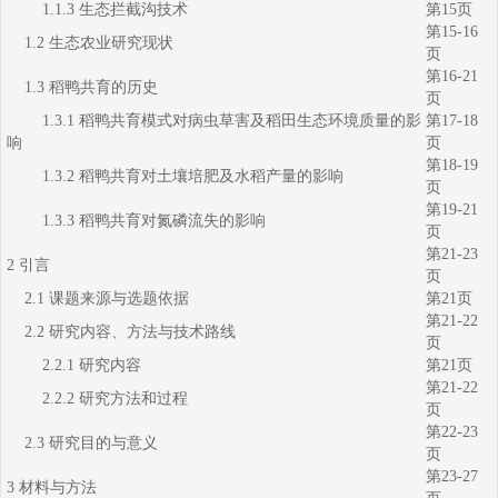
1.1.3 生态拦截沟技术
第15页
第15-16
1.2 生态农业研究现状
页
第16-21
1.3 稻鸭共育的历史
页
1.3.1 稻鸭共育模式对病虫草害及稻田生态环境质量的影
第17-18
响
页
第18-19
1.3.2 稻鸭共育对土壤培肥及水稻产量的影响
页
第19-21
1.3.3 稻鸭共育对氮磷流失的影响
页
第21-23
2 引言
页
2.1 课题来源与选题依据
第21页
第21-22
2.2 研究内容、方法与技术路线
页
2.2.1 研究内容
第21页
第21-22
2.2.2 研究方法和过程
页
第22-23
2.3 研究目的与意义
页
第23-27
3 材料与方法