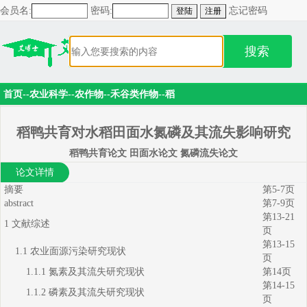
会员名:
密码:
忘记密码
搜索
首页
--
农业科学
--
农作物
--
禾谷类作物
--
稻
稻鸭共育对水稻田面水氮磷及其流失影响研究
稻鸭共育论文 田面水论文 氮磷流失论文
论文详情
摘要
第5-7页
abstract
第7-9页
第13-21
1 文献综述
页
第13-15
1.1 农业面源污染研究现状
页
1.1.1 氮素及其流失研究现状
第14页
第14-15
1.1.2 磷素及其流失研究现状
页